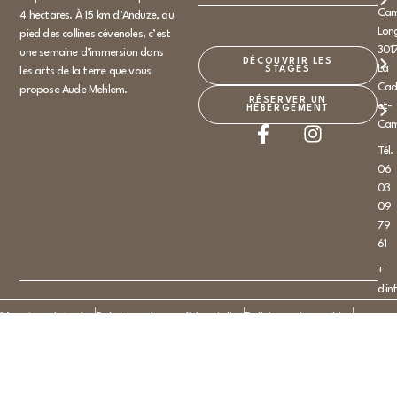
Ca
4 hectares. À 15 km d’Anduze, au
Lon
pied des collines cévenoles, c’est
301
une semaine d’immersion dans
DÉCOUVRIR LES
La
STAGES
les arts de la terre que vous
Cad
propose Aude Mehlem.
RÉSERVER UN
et-
HÉBERGEMENT
Ca
Tél.
06
03
09
79
61
+
d'in
Mentions Légales
Politique de confidentialité
Politique de cookies
Plan du site
© 2026 Domaine de Rochebelle – Tous droit réservé
Réalisation site internet :
Keole & Gazoline Agence de communication
Montpellier