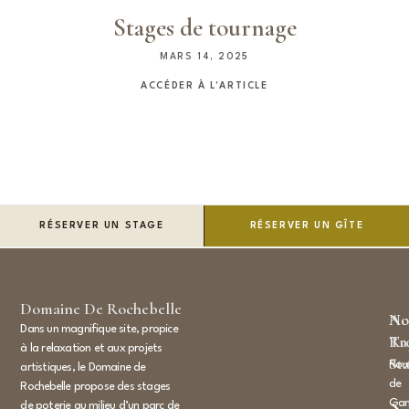
Stages de tournage
MARS 14, 2025
ACCÉDER À L'ARTICLE
RÉSERVER UN STAGE
RÉSERVER UN GÎTE
STAGE CÉRAMIQUE : DÉCOUVERTE
STAGE RAKU
Domaine De Rochebelle
STAGE TOURNAGE
No
Ac
Dans un magnifique site, propice
Tr
Ra
à la relaxation et aux projets
St
Rou
artistiques, le Domaine de
de
Rochebelle propose des stages
Gan
de poterie au milieu d’un parc de